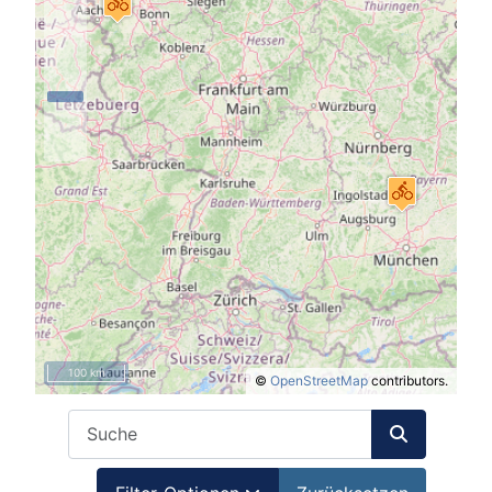
100 km
©
OpenStreetMap
contributors.
COM_BANNERS_SEARCH_IN_TITLE