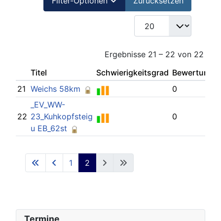
Filter-Optionen
Zurücksetzen
COM_CONTENT_LIST_L
Ergebnisse 21 – 22 von 22
Titel
Schwierigkeitsgrad
Bewertung
21
Weichs 58km
0
_EV_WW-
22
23_Kuhkopfsteig
0
u EB_62st
1
2
Termine