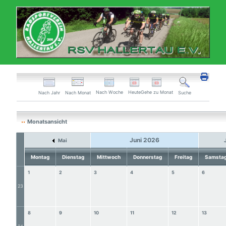
Nach Woche
Heute
Gehe zu Monat
Nach Jahr
Nach Monat
Suche
Monatsansicht
Juni 2026
Mai
Montag
Dienstag
Mittwoch
Donnerstag
Freitag
Samsta
1
2
3
4
5
6
23
8
9
10
11
12
13