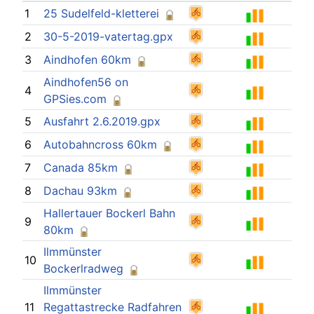
1
25 Sudelfeld-kletterei
2
30-5-2019-vatertag.gpx
3
Aindhofen 60km
Aindhofen56 on
4
GPSies.com
5
Ausfahrt 2.6.2019.gpx
6
Autobahncross 60km
7
Canada 85km
8
Dachau 93km
Hallertauer Bockerl Bahn
9
80km
Ilmmünster
10
Bockerlradweg
Ilmmünster
11
Regattastrecke Radfahren