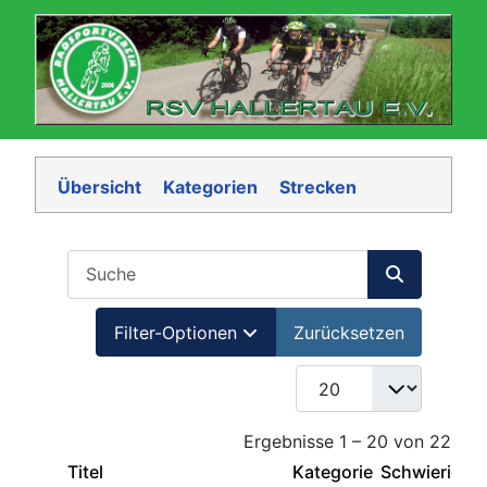
Übersicht
Kategorien
Strecken
COM_BANNERS_SEARCH_IN_TITLE
Filter-Optionen
Zurücksetzen
COM_CONTENT_LIST_L
Ergebnisse 1 – 20 von 22
Titel
Kategorie
Schwierigke